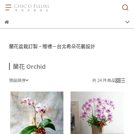
蘭花盆栽訂製・贈禮－台北希朵花藝設計
蘭花 Orchid
預設排序
共 24 件商品