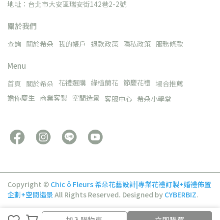
地址：台北市大安區瑞安街142巷2-2號
關於我們
查詢
關於希朵
我的帳戶
退款政策
隱私政策
服務條款
Menu
花禮選購
綠植蘭花
節慶花禮
首頁
關於希朵
場合推薦
婚佈慶生
商業客製
空間造景
客服中心
希朵小學堂
Copyright ©
Chic ô Fleurs 希朵花藝設計|專業花禮訂製+婚禮佈置
企劃+空間造景
All Rights Reserved.
Designed by
CYBERBIZ
.
加入購物車
立即購買