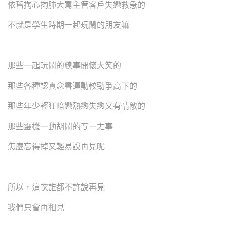
依舊掏心掏肺大罵主管客戶失戀救急的
不就是學生時期一起玩鬧的朋友嘛
那些一起玩鬧的糗事開懷大笑的
那些各種認真念書運動較勁爭高下的
那些年少輕狂暗戀熱戀失戀又有情敵的
那些靈機一動胡鬧的ㄎㄧㄤ事
怎麼忘得掉又輕易說再見呢
所以，這次誰都不許說再見
我們只會再相見