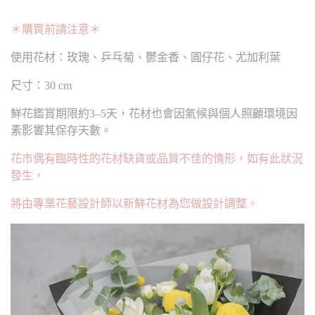
＊購買前請注意＊
使用花材：玫瑰、乒乓菊、鬱金香、圓仔花、尤加利葉
尺寸：30 cm
鮮花鑑賞期限約3–5天，花材也會因氣候與個人照顧環境因
素影響其保存天數。
花市偶有臨時性的花材缺貨或品質不佳的情形，如有此狀況
發生，
將由專業花藝設計師以新鮮花材為您做設計調整。