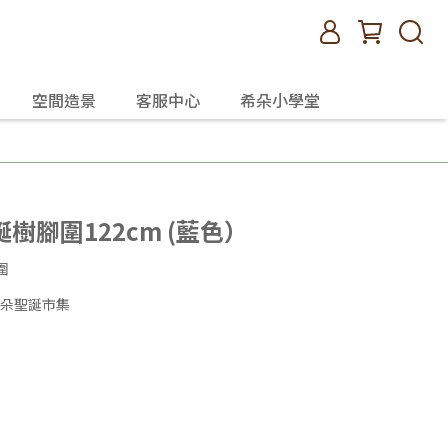
空間造景
客服中心
希朵小學堂
樹腳圍122cm (藍色）
圍
et 希朵聖誕市集