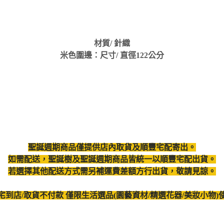
材質/ 針織
米色圍邊：尺寸/ 直徑122公分
聖誕週期商品僅提供店內取貨及順豐宅配寄出。
如需配送，聖誕樹及聖誕週期商品皆統一以順豐宅配出貨。
若選擇其他配送方式需另補運費差額方行出貨，敬請見諒。
宅到店/取貨不付款 僅限生活選品(園藝資材/精選花器/美妝小物)