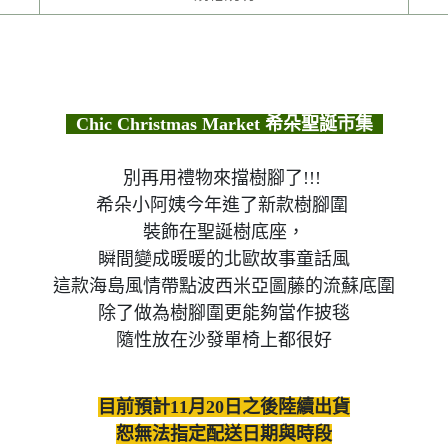
Chic Christmas Market 希朵聖誕市集
別再用禮物來擋樹腳了!!!
希朵小阿姨今年進了新款樹腳圍
裝飾在聖誕樹底座，
瞬間變成暖暖的北歐故事童話風
這款海島風情帶點波西米亞圖藤的流蘇底圍
除了做為樹腳圍更能夠當作披毯
隨性放在沙發單椅上都很好
目前預計11月20日之後陸續出貨
恕無法指定配送日期與時段