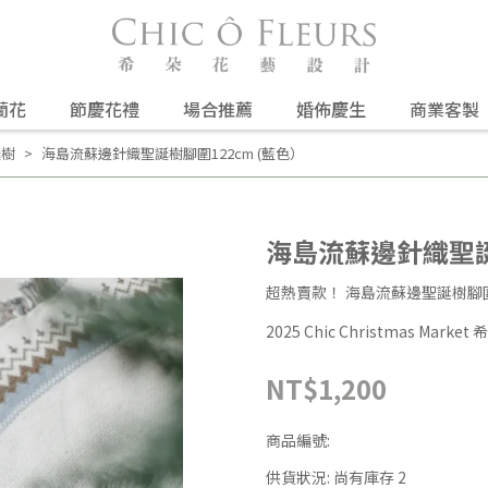
蘭花
節慶花禮
場合推薦
婚佈慶生
商業客製
誕樹
海島流蘇邊針織聖誕樹腳圍122cm (藍色）
海島流蘇邊針織聖誕
超熱賣款！ 海島流蘇邊聖誕樹腳
2025 Chic Christmas Mark
NT$1,200
商品編號:
供貨狀況:
尚有庫存 2