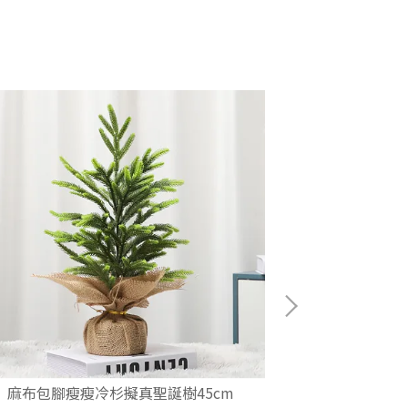
麻布包腳瘦瘦冷杉擬真聖誕樹45cm
180cm