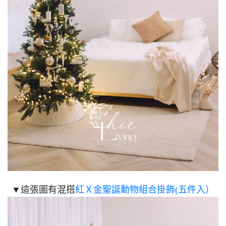
▼這張圖有混搭
紅Ｘ金聖誕動物組合掛飾(五件入）