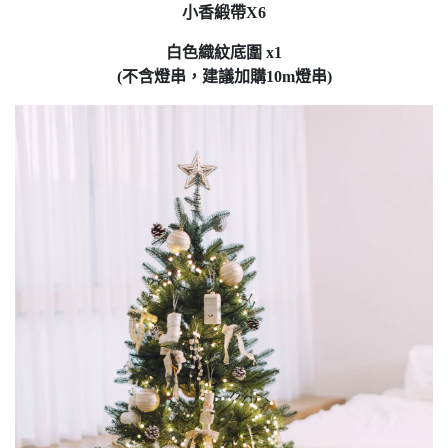
小香緞帶X6
白色織紋底圍 x1
(不含燈串，建議加購10m燈串)