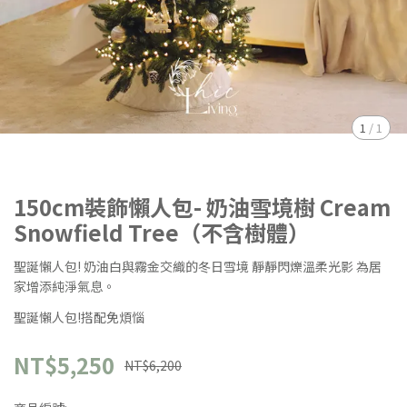
1
/
1
150cm裝飾懶人包- 奶油雪境樹 Cream
Snowfield Tree（不含樹體）
聖誕懶人包! 奶油白與霧金交織的冬日雪境 靜靜閃爍溫柔光影 為居
家增添純淨氣息。
聖誕懶人包!搭配免煩惱
NT$5,250
NT$6,200