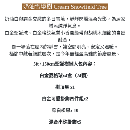
奶油雪境樹 Cream Snowfield Tree
奶油白與霧金交織的冬日雪境，靜靜閃爍溫柔光影，為居家
增添純淨氣息。
白金聖誕球、白金格紋氣質小香風緞帶與胡桃木細節的自然
融合，
像一場落在屋內的靜雪，讓空間明亮、安定又溫暖。
極簡中藏著細膩層次，是今年最輕盈高雅的節慶風景。
5ft / 150cm聖誕樹懶人包內容：
白金菱格球x4盒（24顆）
樹頂星 x1
白金可愛掛飾四件組x2
染白松果x 10
混合串珠掛飾x5