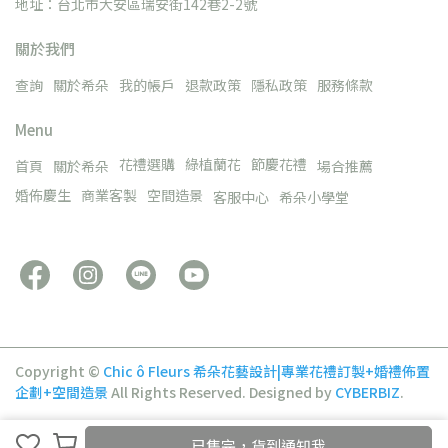
地址：台北市大安區瑞安街142巷2-2號
關於我們
查詢
關於希朵
我的帳戶
退款政策
隱私政策
服務條款
Menu
花禮選購
綠植蘭花
節慶花禮
首頁
關於希朵
場合推薦
婚佈慶生
商業客製
空間造景
客服中心
希朵小學堂
Copyright ©
Chic ô Fleurs 希朵花藝設計|專業花禮訂製+婚禮佈置
企劃+空間造景
All Rights Reserved.
Designed by
CYBERBIZ
.
已售完，貨到通知我