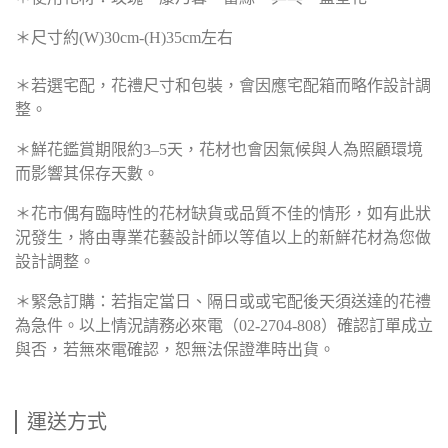
＊尺寸約(W)30cm-(H)35cm左右
＊若選宅配，花禮尺寸和包裝，會因應宅配箱而略作設計調
整。
＊鮮花鑑賞期限約3–5天，花材也會因氣候與人為照顧環境
而影響其保存天數。
＊花市偶有臨時性的花材缺貨或品質不佳的情形，如有此狀
況發生，將由專業花藝設計師以等值以上的新鮮花材為您做
設計調整。
＊緊急訂購：若指定當日、隔日或或宅配後天須送達的花禮
為急件。以上情況請務必來電（02-2704-808）確認訂單成立
與否，若無來電確認，恕無法保證準時出貨。
運送方式