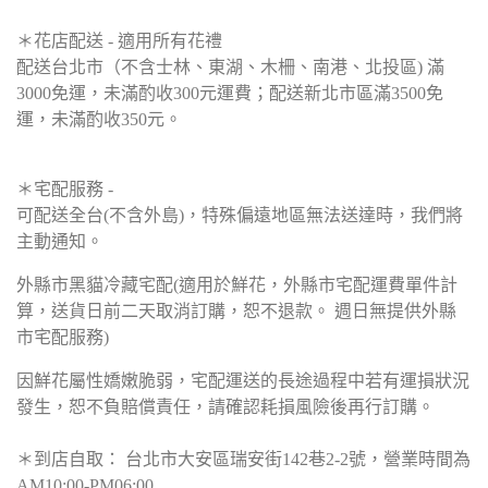
＊花店配送 - 適用所有花禮
配送台北市（不含士林、東湖、木柵、南港、北投區) 滿
3000免運，未滿酌收300元運費；配送新北市區滿3500免
運，未滿酌收350元。
＊宅配服務 -
可配送全台(不含外島)，特殊偏遠地區無法送達時，我們將
主動通知。
外縣市黑貓冷藏宅配(適用於鮮花，外縣市宅配運費單件計
算，送貨日前二天取消訂購，恕不退款。 週日無提供外縣
市宅配服務)
因鮮花屬性嬌嫩脆弱，宅配運送的長途過程中若有運損狀況
發生，恕不負賠償責任，請確認耗損風險後再行訂購。
＊到店自取： 台北市大安區瑞安街142巷2-2號，營業時間為
AM10:00-PM06:00