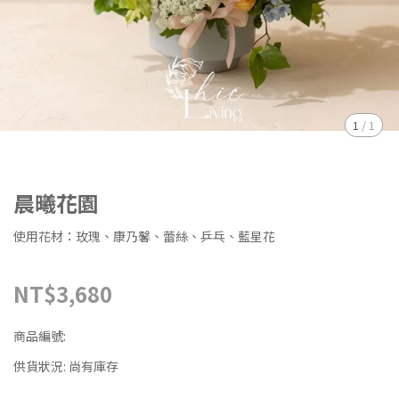
1
/
1
晨曦花園
使用花材：玫瑰、康乃馨、蕾絲、乒乓、藍星花
NT$3,680
商品編號:
供貨狀況:
尚有庫存