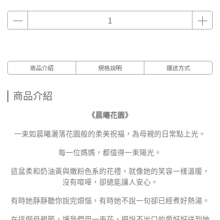
商品介紹
規格說明
運送方式
商品介紹
《晨曦花園》
一束如晨曦灑落花園般的柔美祝福，為母親的日常點上光。
每一位媽媽，都值得一束陽光。
這盆柔和奶油黃與嫩粉色系的花禮，就像她的笑容一樣溫暖，
沒有喧嘩，卻總能讓人安心。
有時她靜靜聽你說完煩惱，有時她不說一句卻已經煮好熱湯。
在這個母親節，讓我們用一束花，把說不出口的愛好好送到她