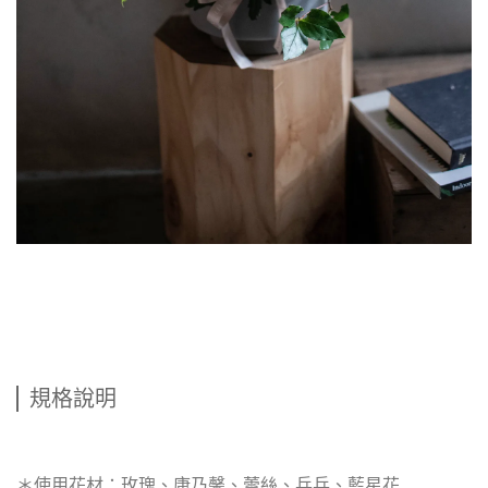
規格說明
＊使用花材：玫瑰、康乃馨、蕾絲、乒乓、藍星花